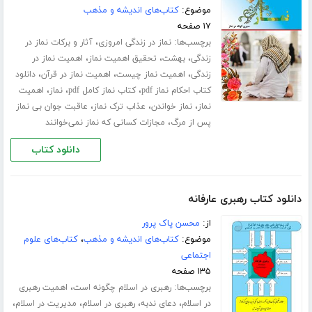
موضوع:
کتاب‌های اندیشه و مذهب
۱۷ صفحه
برچسب‌ها:
،
نماز در زندگی امروزی
آثار و برکات نماز در
،
،
،
زندگی
بهشت
تحقیق اهمیت نماز
اهمیت نماز در
،
،
،
زندگی
اهمیت نماز چیست
اهمیت نماز در قرآن
دانلود
،
،
،
کتاب احکام نماز pdf
کتاب نماز کامل pdf
نماز
اهمیت
،
،
،
نماز
نماز خواندن
عذاب ترک نماز
عاقبت جوان بی نماز
،
پس از مرگ
مجازات کسانی که نماز نمی‌خوانند
دانلود کتاب
دانلود کتاب رهبری عارفانه
از:
محسن پاک پرور
موضوع:
کتاب‌های اندیشه و مذهب
،
کتاب‌های علوم
اجتماعی
۱۳۵ صفحه
برچسب‌ها:
،
رهبری در اسلام چگونه است
اهمیت رهبری
،
،
،
،
در اسلام
دعای ندبه
رهبری در اسلام
مدیریت در اسلام