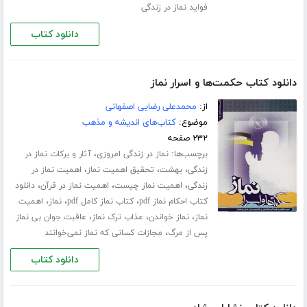
فواید نماز در زندگی
دانلود کتاب
دانلود کتاب حکمت‌ها و اسرار نماز
از:
محمدعلی رضایی اصفهانی
موضوع:
کتاب‌های اندیشه و مذهب
۲۳۲ صفحه
برچسب‌ها:
،
نماز در زندگی امروزی
آثار و برکات نماز در
،
،
،
زندگی
بهشت
تحقیق اهمیت نماز
اهمیت نماز در
،
،
،
زندگی
اهمیت نماز چیست
اهمیت نماز در قرآن
دانلود
،
،
،
کتاب احکام نماز pdf
کتاب نماز کامل pdf
نماز
اهمیت
،
،
،
نماز
نماز خواندن
عذاب ترک نماز
عاقبت جوان بی نماز
،
پس از مرگ
مجازات کسانی که نماز نمی‌خوانند
دانلود کتاب