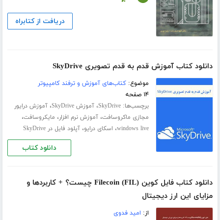
دریافت از کتابراه
دانلود کتاب آموزش قدم به قدم تصویری SkyDrive
موضوع:
کتاب‌های آموزش و ترفند کامپیوتر
۱۴ صفحه
برچسب‌ها:
،
،
SkyDrive
آموزش SkyDrive
آموزش درایور
،
،
،
مجازی ماکروسافت
آموزش نرم افزار
مایکروسافت
،
،
windows live
اسکای درایو
آپلود فایل در SkyDrive
دانلود کتاب
دانلود کتاب فایل کوین (Filecoin (FIL چیست؟ + کاربردها و
مزایای این ارز دیجیتال
از:
امید فدوی