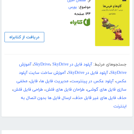
از:
سلمان امین
موضوع:
بورس
۱۴۴ صفحه
دریافت از کتابراه
جستجوهای مرتبط:
آپلود فایل در SkyDrive
SkyDrive
،
،
آموزش
SkyDrive
،
آپلود فایل در SkyDrive
،
آموزش ساخت سایت آپلود
عکس
،
آپلود عکس در پینترست
،
مدیریت فایل ها
،
فایل
،
مخفی
سازی فایل های گوشی
،
طراحان فایل های فلش
،
طراحی فایل فلش
،
حذف فایل های غیر قابل حذف
،
ارسال فایل ها بدون اتصال به
اینترنت