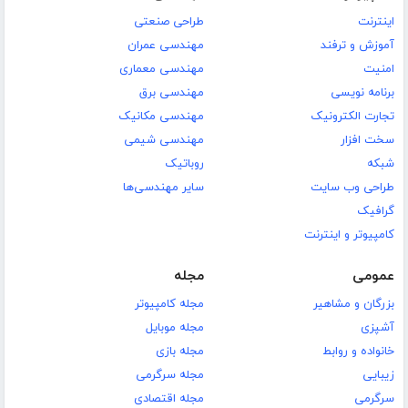
اینترنت
طراحی صنعتی
آموزش و ترفند
مهندسی عمران
امنیت
مهندسی معماری
برنامه نویسی
مهندسی برق
تجارت الکترونیک
مهندسی مکانیک
سخت افزار
مهندسی شیمی
شبکه
روباتیک
طراحی وب سایت
سایر مهندسی‌ها
گرافیک
کامپیوتر و اینترنت
عمومی
مجله
بزرگان و مشاهیر
مجله کامپیوتر
آشپزی
مجله موبایل
خانواده و روابط
مجله بازی
زیبایی
مجله سرگرمی
سرگرمی
مجله اقتصادی