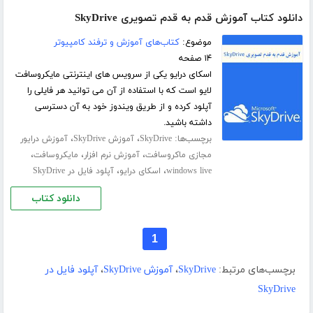
دانلود کتاب آموزش قدم به قدم تصویری SkyDrive
موضوع:
کتاب‌های آموزش و ترفند کامپیوتر
۱۴ صفحه
اسکای درایو یکی از سرویس های اینترنتی مایکروسافت
لایو است که با استفاده از آن می توانید هر فایلی را
آپلود کرده و از طریق ویندوز خود به آن دسترسی
داشته باشید.
برچسب‌ها:
،
،
SkyDrive
آموزش SkyDrive
آموزش درایور
،
،
،
مجازی ماکروسافت
آموزش نرم افزار
مایکروسافت
،
،
windows live
اسکای درایو
آپلود فایل در SkyDrive
دانلود کتاب
1
برچسب‌های مرتبط:
SkyDrive
،
آموزش SkyDrive
،
آپلود فایل در
SkyDrive