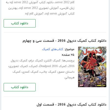
،
server 2012 pdf
دانلود کتاب آموزش sql server 2012 به
،
،
زبان فارسی
آموزش تصویری sql server 2012
بهترین
،
کتاب آموزش sql server
آموزش sql pdf
دانلود کتاب
دانلود کتاب کمیک ددپول 2016 - قسمت سی‌ و چهارم
موضوع:
کتاب‌های کمیک
۲۵ صفحه
برچسب‌ها:
،
،
کمیک اکشن
کمیک درام
کمیک ددپول
،
،
،
،
2016
کمیک Deadpool 2016
کمیک
کمیک تصویری
،
،
،
داستان مصور
کمیک جالب
کمیک کمدی
کمیک
هیجانی
دانلود کتاب
دانلود کتاب کمیک ددپول 2016 - قسمت اول