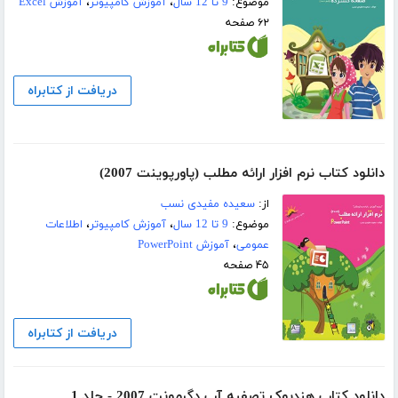
موضوع:
9 تا 12 سال
،
آموزش کامپیوتر
،
آموزش Excel
۶۲ صفحه
دریافت از کتابراه
دانلود کتاب نرم افزار ارائه مطلب (پاورپوینت 2007)
از:
سعیده مفیدی نسب
موضوع:
9 تا 12 سال
،
آموزش کامپیوتر
،
اطلاعات
عمومی
،
آموزش PowerPoint
۴۵ صفحه
دریافت از کتابراه
دانلود کتاب هندبوک تصفیه آب دگرمونت 2007 - جلد 1