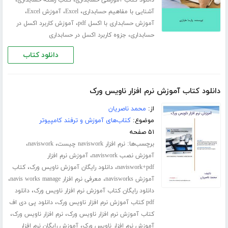
،
،
دانلود کتاب آموزشی حسابداری
کتاب رشته حسابداری
،
،
،
آشنایی با مفاهیم حسابداری
Excel
آموزش Excel
،
آموزش حسابداری با اکسل pdf
آموزش کاربرد اکسل در
،
حسابداری
جزوه کاربرد اکسل در حسابداری
دانلود کتاب
دانلود کتاب آموزش نرم افزار ناویس ورک
از:
محمد ناصریان
موضوع:
کتاب‌های آموزش و ترفند کامپیوتر
۵۱ صفحه
برچسب‌ها:
،
،
نرم افزار naviswork چیست
naviswork
،
آموزش نصب naviswork
آموزش نرم افزار
،
،
naviswork+pdf
دانلود رایگان آموزش ناویس ورک
کتاب
،
،
آموزش navisworks
معرفی نرم افزار navis works manage
،
دانلود رایگان کتاب آموزش نرم افزار ناویس ورک
دانلود
،
pdf کتاب آموزش نرم افزار ناویس ورک
دانلود پی دی اف
،
،
کتاب آموزش نرم افزار ناویس ورک
نرم افزار ناویس ورک
،
آموزش نرم افزار ناویس ورک
آموزش رایگان نرم افزار