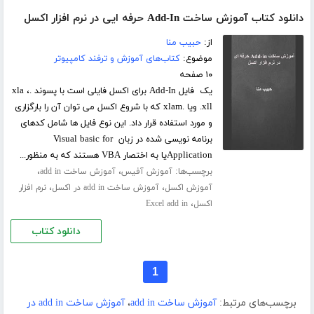
دانلود کتاب آموزش ساخت Add-In حرفه ایی در نرم افزار اکسل
از:
حبیب منا
موضوع:
کتاب‌های آموزش و ترفند کامپیوتر
۱۰ صفحه
یک فایل Add-In برای اکسل فایلی است با پسوند .xla ،
.xll ویا .xlam که با شروع اکسل می توان آن را بارگزاری
و مورد استفاده قرار داد. این نوع فایل ها شامل کدهای
برنامه نویسی شده در زبان Visual basic for
Applicationیا به اختصار VBA هستند که به منظور...
برچسب‌ها:
،
،
آموزش آفیس
آموزش ساخت add in
،
،
آموزش اکسل
آموزش ساخت add in در اکسل
نرم افزار
،
اکسل
Excel add in
دانلود کتاب
1
برچسب‌های مرتبط:
آموزش ساخت add in
،
آموزش ساخت add in در