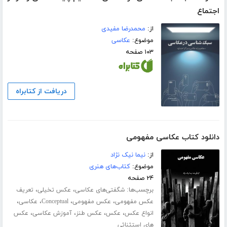
اجتماع
از:
محمدرضا مفیدی
موضوع:
عکاسی
۱۰۳ صفحه
دریافت از کتابراه
دانلود کتاب عکاسی مفهومی
از:
نیما نیک نژاد
موضوع:
کتاب‌های هنری
۲۴ صفحه
برچسب‌ها:
،
،
شگفتی‌های عکاسی
عکس تخیلی
تعریف
،
،
،
،
عکس مفهومی
عکس مفهومی
Conceptual
عکاسی
،
،
،
،
انواع عکس
عکس
عکس طنز
آموزش عکاسی
عکس
های استثنائی