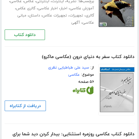
برچسب‌ها:
،
،
،
،
،
نشریه
اینترنت
اینترنتی
عکاس
عکاسی
،
،
،
،
آموزش عکاسی
اخبار
اخبار عکاسی
گالری عکاس
،
،
،
،
گالری
تجهیزات
تجهیزات عکاس
داستان
مبانی
،
عکاسی
آگهی
دانلود کتاب
دانلود کتاب سفر به دنیای درون (عکاسی ماکرو)
از:
سید علی طباطبایی نظری
موضوع:
عکاسی
۵۶ صفحه
دریافت از کتابراه
دانلود کتاب عکاسی روزمره استثنایی: بیدار کردن دید شما برای