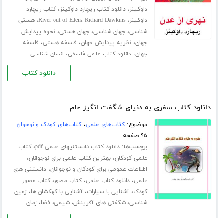
،
،
داوکینز
دانلود کتاب ریچارد داوکینز
کتاب ریچارد
،
،
،
داوکینز
Richard Dawkins
River out of Eden
هستی
،
،
،
شناسی
جهان شناسی
جهان هستی
نحوه پیدایش
،
،
،
جهان
نظریه پیدایش جهان
فلسفه هستی
فلسفه
،
،
جهان
دانلود کتاب علمی فلسفی
انسان شناسی
دانلود کتاب
دانلود کتاب سفری به دنیای شگفت انگیز علم
موضوع:
کتاب‌های علمی
،
کتاب‌های کودک و نوجوان
۹۵ صفحه
برچسب‌ها:
،
دانلود کتاب دانستنیهای علمی pdf
کتاب
،
،
علمی کودکان
بهترین کتاب علمی برای نوجوانان
،
اطلاعات عمومی برای کودکان و نوجوانان
دانستنی های
،
،
،
علمی
دانلود کتاب علمی
کتاب مصور
کتاب مصور
،
،
،
کودک
آشنایی با سیارات
آشنایی با کهکشان ها
زمین
،
،
،
،
شناسی
شگفتی های آفرینش
شیمی
فضا
زمان