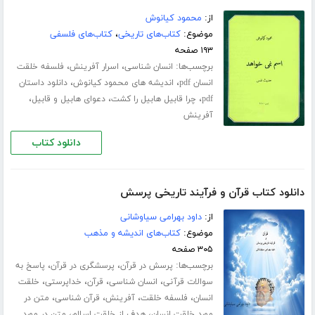
از:
محمود کیانوش
موضوع:
کتاب‌های تاریخی
،
کتاب‌های فلسفی
۱۹۳ صفحه
برچسب‌ها:
،
،
انسان شناسی
اسرار آفرینش
فلسفه خلقت
،
،
انسان pdf
اندیشه های محمود کیانوش
دانلود داستان
،
،
،
pdf
چرا قابیل هابیل را کشت
دعوای هابیل و قابیل
آفرینش
دانلود کتاب
دانلود کتاب قرآن و فرآیند تاریخی پرسش
از:
داود بهرامی سیاوشانی
موضوع:
کتاب‌های اندیشه و مذهب
۳۰۵ صفحه
برچسب‌ها:
،
،
پرسش در قرآن
پرسشگری در قرآن
پاسخ به
،
،
،
،
سوالات قرآنی
انسان شناسی
قرآن
خداپرستی
خلقت
،
،
،
،
انسان
فلسفه خلقت
آفرینش
قرآن شناسی
متن در
،
،
مورد خلقت انسان
هدف از خلقت اسلام
متن در مورد