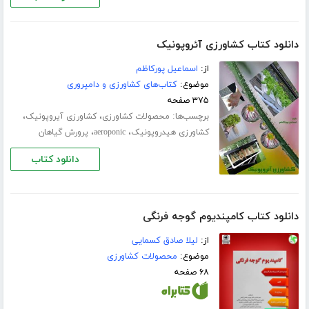
دانلود کتاب کشاورزی آئروپونیک
از:
اسماعیل پورکاظم
موضوع:
کتاب‌های کشاورزی و دامپروری
۳۷۵ صفحه
برچسب‌ها:
،
،
محصولات کشاورزی
کشاورزی آیروپونیک
،
،
کشاورزی هیدروپونیک
aeroponic
پرورش گیاهان
دانلود کتاب
دانلود کتاب کامپندیوم گوجه فرنگی
از:
لیلا صادق کسمایی
موضوع:
محصولات کشاورزی
۶۸ صفحه