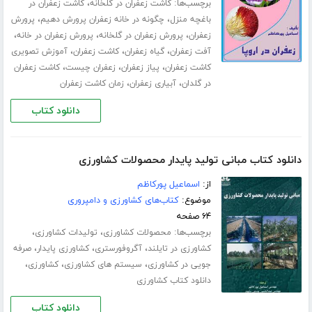
برچسب‌ها:
،
کاشت زعفران در گلخانه
کاشت زعفران در
،
،
باغچه منزل
چگونه در خانه زعفران پرورش دهیم
پرورش
،
،
،
زعفران
پرورش زعفران در گلخانه
پرورش زعفران در خانه
،
،
،
آفت زعفران
گیاه زعفران
کاشت زعفران
آموزش تصویری
،
،
،
کاشت زعفران
پیاز زعفران
زعفران چیست
کاشت زعفران
،
،
در گلدان
آبیاری زعفران
زمان کاشت زعفران
دانلود کتاب
دانلود کتاب مبانی تولید پایدار محصولات کشاورزی
از:
اسماعیل پورکاظم
موضوع:
کتاب‌های کشاورزی و دامپروری
۶۴ صفحه
برچسب‌ها:
،
،
محصولات کشاورزی
تولیدات کشاورزی
،
،
،
کشاورزی در تایلند
آگروفورستری
کشاورزی پایدار
صرفه
،
،
،
جویی در کشاورزی
سیستم های کشاورزی
کشاورزی
دانلود کتاب کشاورزی
دانلود کتاب