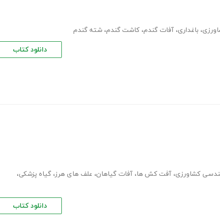
اورزی
،
باغداری
،
آفات گندم
،
کاشت گندم
،
شته گندم
دانلود کتاب
ندسی کشاورزی
،
آفت کش ها
،
آفات گیاهان
،
علف های هرز
،
گیاه پزشکی
،
دانلود کتاب