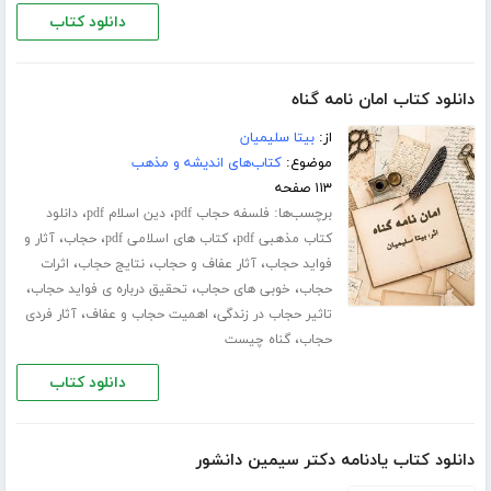
دانلود کتاب
دانلود کتاب امان نامه گناه
از:
بیتا سلیمیان
موضوع:
کتاب‌های اندیشه و مذهب
۱۱۳ صفحه
برچسب‌ها:
،
،
فلسفه حجاب pdf
دین اسلام pdf
دانلود
،
،
،
کتاب مذهبی pdf
کتاب های اسلامی pdf
حجاب
آثار و
،
،
،
فواید حجاب
آثار عفاف و حجاب
نتایج حجاب
اثرات
،
،
،
حجاب
خوبی های حجاب
تحقیق درباره ی فواید حجاب
،
،
تاثیر حجاب در زندگی
اهمیت حجاب و عفاف
آثار فردی
،
حجاب
گناه چیست
دانلود کتاب
دانلود کتاب یادنامه دکتر سیمین دانشور