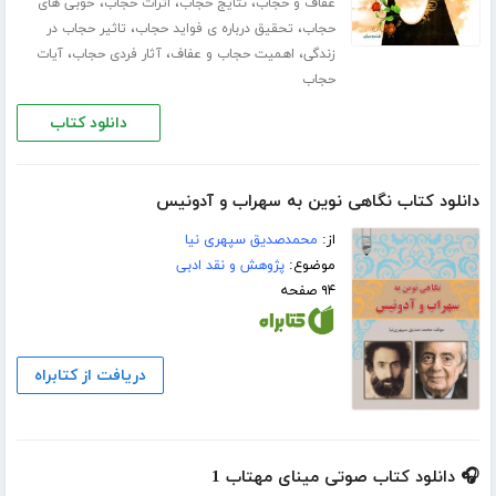
،
،
،
عفاف و حجاب
نتایج حجاب
اثرات حجاب
خوبی های
،
،
حجاب
تحقیق درباره ی فواید حجاب
تاثیر حجاب در
،
،
،
زندگی
اهمیت حجاب و عفاف
آثار فردی حجاب
آیات
حجاب
دانلود کتاب
دانلود کتاب نگاهی نوین به سهراب و آدونیس
از:
محمدصدیق سپهری نیا
موضوع:
پژوهش و نقد ادبی
۹۴ صفحه
دریافت از کتابراه
🎧 دانلود کتاب صوتی مینای مهتاب 1