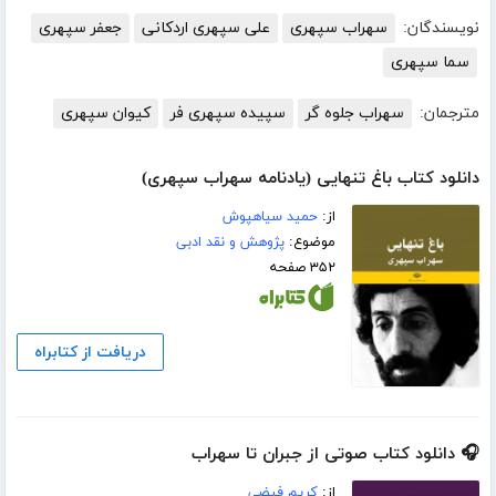
نویسندگان:
سهراب سپهری
علی سپهری اردکانی
جعفر سپهری
سما سپهری
مترجمان:
سهراب جلوه گر
سپیده سپهری فر
کیوان سپهری
دانلود کتاب باغ تنهایی (یادنامه سهراب سپهری)
از:
حمید سیاهپوش
موضوع:
پژوهش و نقد ادبی
۳۵۲ صفحه
دریافت از کتابراه
🎧 دانلود کتاب صوتی از جبران تا سهراب
از:
کریم فیضی