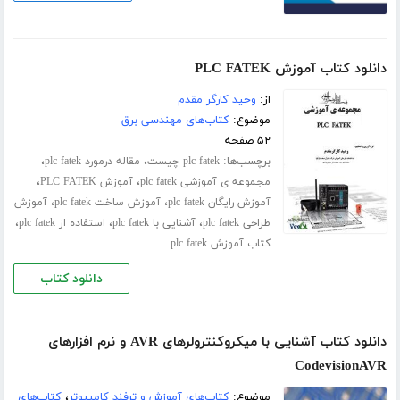
دانلود کتاب آموزش PLC FATEK
از:
وحید کارگر مقدم
موضوع:
کتاب‌های مهندسی برق
۵۲ صفحه
برچسب‌ها:
،
،
plc fatek چیست
مقاله درمورد plc fatek
،
،
مجموعه ی آموزشی plc fatek
آموزش PLC FATEK
،
،
آموزش رایگان plc fatek
آموزش ساخت plc fatek
آموزش
،
،
،
طراحی plc fatek
آشنایی با plc fatek
استفاده از plc fatek
کتاب آموزش plc fatek
دانلود کتاب
دانلود کتاب آشنایی با میکروکنترولرهای AVR و نرم افزارهای
CodevisionAVR
موضوع:
کتاب‌های آموزش و ترفند کامپیوتر
،
کتاب‌های