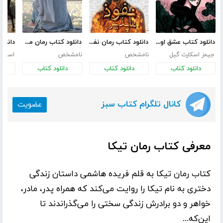
دانلود کتاب عشق اونیونگ
دانلود کتاب رمان نفوذ ناپذیر
دانلود کتاب رمان من ترانه نیستم
جیمز اسکارث گیل
نامشخص
نامشخص
استانل
دانلود کتاب
دانلود کتاب
دانلود کتاب
د
کانال تلگرام کتاب سبز
عضویت
معرفی کتاب رمان تیکا
کتاب
رمان تیکا
به قلم
فریده هاشمی
داستان زندگی
دختری به نام تیکا را روایت می‌کند که همراه پدر، مادر،
خواهر و دو برادرش زندگی سختی را می‌گذراندند تا
این‌که...