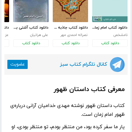
دانلود کتاب امام زمان (عج) کیست؟ (فلسفه ناجی موعود)
دانلود کتاب جاذبه های تشیع در آثار مولوی، سعدی و حافظ
دانلود کتاب آشتی با امام عصر علیه السلام
نامشخص
نصراله احمدی مهر
علی هراتیان
عزیز ب
دانلود کتاب
دانلود کتاب
دانلود کتاب
د
کانال تلگرام کتاب سبز
عضویت
معرفی کتاب داستان ظهور
کتاب
داستان ظهور
نوشته
مهدی خدامیان آرانی
درباره‌ی
ظهور امام زمان است.
یار ما سفر کرده بود، من منتظر بودم، تو منتظر بودی، او