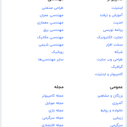
اینترنت
طراحی صنعتی
آموزش و ترفند
مهندسی عمران
امنیت
مهندسی معماری
برنامه نویسی
مهندسی برق
تجارت الکترونیک
مهندسی مکانیک
سخت افزار
مهندسی شیمی
شبکه
روباتیک
طراحی وب سایت
سایر مهندسی‌ها
گرافیک
کامپیوتر و اینترنت
عمومی
مجله
بزرگان و مشاهیر
مجله کامپیوتر
آشپزی
مجله موبایل
خانواده و روابط
مجله بازی
زیبایی
مجله سرگرمی
سرگرمی
مجله اقتصادی