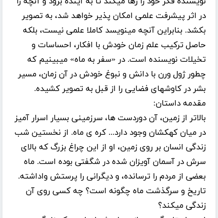
نویسنده فکر خود را رها میکند تا به آینده برود و آنچه را
در اثر پیشرفت علمی امکان پذیر خواهد شد، به تصویر
بکشد. بنابراین آنچه می­نویسد کاملا علمی نیست، بلکه
حاصل ترکیب علم زمان خودش با افکار، احساسات و
تخیلات نویسنده است. در «سفر به ماه» می­بینیم که
چطور ژول ورن با دانش و نبوغ خودش در آن زمان، مسیر
بشر در کاوش­های فضایی را از قبل به تصویر کشیده.
مقدمه داستان:
بالاتر از زمین، آن دوردست ها، سرزمینی بسیار اسرار آمیز
در میان کهکشان وجود دارد... کره ی ماه. از نخستین شب
زندگی انسان بر روی زمین، او از این چراغ بزرگ که بالای
سرش در آسمان آویزان شده در شگفتی بوده است. ماه
بعضی از مردم را ترسانده، و دیگرانی را پرستش واداشته.
تاریخ و سرگذشت ماه چگونه است؟ چه کسی روی آن
زندگی می­کند؟