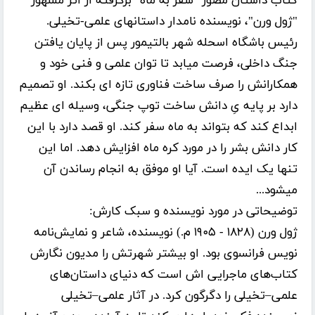
کتاب داستان مصور "سفر به ماه" برگرفته از اثر مشهور
"ژول ورن"، نویسنده نامدار داستانهای علمی-تخیلی.
رئیس باشگاه اسحله شهر بالتیمور پس از پایان یافتن
جنگ داخلی، فرصت میابد تا توان علمی و فنی خود و
همکارانش را صرف ساخت فناوری تازه ای بکند. او تصمیم
دارد بر پایه یِ دانش ساخت توپ جنگی، وسیله ای عظیم
ابداع کند که بتواند به ماه سفر کند. او قصد دارد با این
کار دانش بشر را در مورد کره ماه افزایش دهد. اما این
تنها یک ایده است. آیا او موفق به انجام رساندن آن
میشود...
توضیحاتی در مورد نویسنده و سبک کارش:
ژول ورن‏ (۱۸۲۸ - ۱۹۰۵ م.) نویسنده، شاعر و نمایش‌نامه‌
نویس فرانسوی بود. او بیشتر شهرتش را مدیون نگارش
کتاب‌های ماجرایی اش است که دنیای داستان‌های
علمی–تخیلی را دگرگون کرد. در آثار علمی–تخیلی