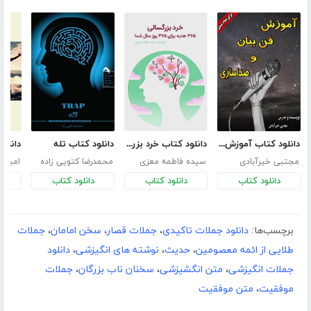
دانلود کتاب آموزش فن بیان و صداسازی
دانلود کتاب خرد بزرگسالی:365 هدیه برای 365 روز سال شما
دانلود کتاب تله
مجتبی خیرآبادی
سیده فاطمه معزی
محمدرضا کتویی زاده
امیرع
دانلود کتاب
دانلود کتاب
دانلود کتاب
د
برچسب‌ها:
دانلود جملات تاکیدی
،
جملات قصار
،
سخن امامان
،
جملات
طلایی از ائمه معصومین
،
حدیث
،
نوشته های انگیزشی
،
دانلود
جملات انگیزشی
،
متن انگشیزشی
،
سخنان ناب بزرگان
،
جملات
موفقیت
،
متن موفقیت