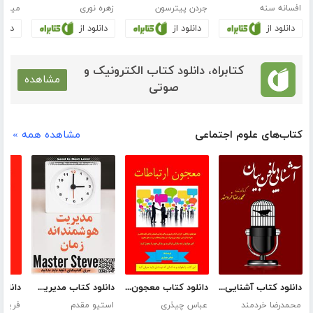
افسانه سنه
جردن پیترسون
زهره نوری
میرسج
دانلود از
دانلود از
دانلود از
دانلو
کتابراه، دانلود کتاب الکترونیک و
مشاهده
صوتی
کتاب‌های علوم اجتماعی
مشاهده همه »
دانلود کتاب آشنایی با فن بیان
دانلود کتاب معجون ارتباطات
دانلود کتاب مدیریت هوشمندانه زمان
محمدرضا خردمند
عباس چیذری
استیو مقدم
فریدو