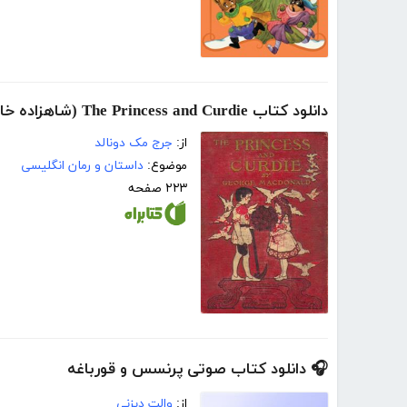
دانلود کتاب The Princess and Curdie (شاهزاده خانم و جن)
از:
جرج مک دونالد
موضوع:
داستان و رمان انگلیسی
۲۲۳ صفحه
🎧 دانلود کتاب صوتی پرنسس و قورباغه
از:
والت دیزنی