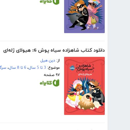
دانلود کتاب شاهزاده سیاه پوش 6: هیولای ژله‌ای
از:
دین هیل
موضوع:
3 تا 5 سال
،
6 تا 8 سال
،
سرگر
۹۷ صفحه