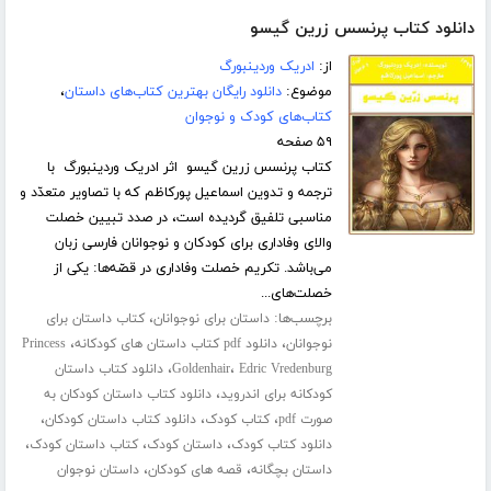
دانلود کتاب پرنسس زرین گیسو
از:
ادریک وردینبورگ
موضوع:
دانلود رایگان بهترین کتاب‌های داستان
،
کتاب‌های کودک و نوجوان
۵۹ صفحه
کتاب پرنسس زرین گیسو اثر ادریک وردینبورگ با
ترجمه و تدوین اسماعیل پورکاظم که با تصاویر متعدّد و
مناسبی تلفیق گردیده است، در صدد تبیین خصلت
والای وفاداری برای کودکان و نوجوانان فارسی زبان
می‌باشد. تکریم خصلت وفاداری در قصّه‌ها: یکی از
خصلت‌های...
برچسب‌ها:
،
داستان برای نوجوانان
کتاب داستان برای
،
،
نوجوانان
دانلود pdf کتاب داستان های کودکانه
Princess
،
،
Edric Vredenburg
Goldenhair
دانلود کتاب داستان
،
کودکانه برای اندروید
دانلود کتاب داستان کودکان به
،
،
،
صورت pdf
کتاب کودک
دانلود کتاب داستان کودکان
،
،
،
دانلود کتاب کودک
داستان کودک
کتاب داستان کودک
،
،
داستان بچگانه
قصه های کودکان
داستان نوجوان