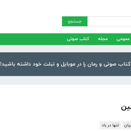
جستجو
عمومی
مجله
کتاب صوتی
ین
یان
تنها در باد