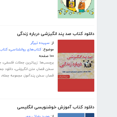
دانلود کتاب صد پند انگیزشی درباره زندگی
از:
سپیده تیرگر
موضوع:
کتاب‌های روانشناسی
،
کتاب‌
۱۰۰ صفحه
برچسب‌ها:
زیباترین جملات فلسفی
،
ج
سخن قصار
،
متن انگیزشی
،
دانلود جم
قصار
،
سخن پندآموز
،
مجموعه جمله
،
دانلود کتاب آموزش خوشنویسی انگلیسی
از:
وحید رضائی مهر