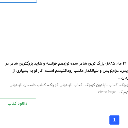
ویکتور ماری هوگو (۲۶ فوریه، ۱۸۰۲ - ۲۲ مه، ۱۸۸۵) بزرگ‌ ترین شاعر سده نوزدهم فرانسه و شاید بزرگترین شاعر در
یس، درام‌نویس و بنیانگذار مکتب رومانتیسم است؛ آثار او به بسیاری از
ان...
کوچک
،
کتاب ناپلئون کوچک
،
کتاب ناپلئونی کوچک
،
کتاب داستان ناپلئونی
 کوچک
،
victor hugo
دانلود کتاب
1