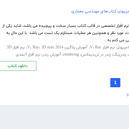
پیوتر
،
کتاب‌های مهندسی معماری
 نرم افزار تخصصی در قالب کتاب بسیار سخت و پیچیده می باشد، شاید یکی از
ت مورد نظر و همچنین هر عملیات مستلزم یک تست می باشد. با این حال به
 می کنم به...
مپیوتر
،
نرم افزار V
Ray
،
،
آموزش پلاگین V
3D max 2014
،
Ray
،
،
نرم افزار 3D
،
رندرینگ
،
رندر در تریدیمکس
،
rendering
،
آموزش رندر
،
نرم افزار 3بعدی
دانلود کتاب
1