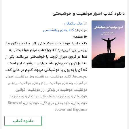
دانلود کتاب اسرار موفقیت و خوشبختی
از:
جک برانیگان
موضوع:
کتاب‌های روانشناسی
۱۳ صفحه
کتاب اسرار موفقیت و خوشبختی اثر جک برانیگان ،به
بررسی این می‌پردازد که چرا اغلب مردم موفقیت را به
غلط در گروی میزان ثروت یا خوشبختی می‌دانند. یکی از
متداول‌ترین تصور‌های غلط درباره‌ی موفقیت این است
که آن را به پول یا خوشبختی مربوط کنیم در حالی که...
برچسب‌ها:
،
،
،
کلید موفقیت
موفقیت
رمز موفقیت
اصول
،
،
،
موفقیت
راه های موفقیت
روش های موفقیت
رازهای
،
،
،
موفقیت
موفقیت در زندگی
راز موفقیت
قوانین
،
،
خوشبختی
رسیدن به خوشبختی در زندگی
رسیدن به
،
،
،
خوشبختی
خوشبختی در زندگی
خوشبختی
Secrets of
Success and Happiness
دانلود کتاب