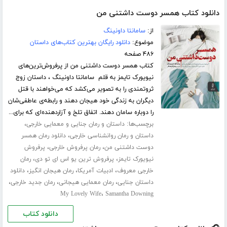
دانلود کتاب همسر دوست داشتنی من
از:
سامانتا داونینگ
موضوع:
دانلود رایگان بهترین کتاب‌های داستان
۴۸۶ صفحه
کتاب همسر دوست داشتنی من از پرفروش‌ترین‌های
نیویورک تایمز به قلم سامانتا داونینگ ، داستان زوج
ثروتمندی را به تصویر می‌کشد که می‌خواهند با قتل
دیگران به زندگی خود هیجان دهند و رابطه‌ی عاطفی‌شان
را دوباره سامان دهند. اتفاق تلخ و آزاردهنده‌ای که برای...
برچسب‌ها:
،
داستان و رمان جنایی و معمایی خارجی
،
داستان و رمان روانشناسی خارجی
دانلود رمان همسر
،
،
دوست داشتنی من
رمان پرفروش خارجی
پرفروش
،
،
نیویورک تایمز
پرفروش ترین یو اس ای تو دی
رمان
،
،
،
خارجی معروف
ادبیات آمریکا
رمان هیجان انگیز
دانلود
،
،
،
داستان جنایی
رمان معمایی هیجانی
رمان جدید خارجی
،
My Lovely Wife
Samantha Downing
دانلود کتاب