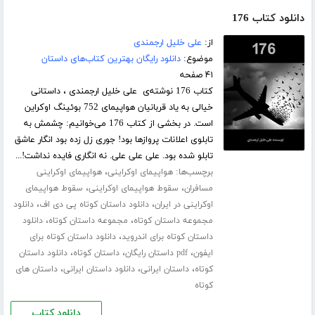
دانلود کتاب 176
از:
علی خلیل ارجمندی
موضوع:
دانلود رایگان بهترین کتاب‌های داستان
۴۱ صفحه
کتاب 176 نوشته‌ی علی خلیل ارجمندی ، داستانی
خیالی به یاد قربانیان هواپیمای 752 بوئینگ اوکراین
است. در بخشی از کتاب 176 می‌خوانیم: چشمش به
تابلوی اعلانات پرواز‌ها بود! جوری زل زده بود انگار عاشق
تابلو شده بود. علی علی علی. نه انگاری فایده نداشت!...
برچسب‌ها:
،
هواپیمای اوکراینی
هواپیمای اوکراینی
،
،
مسافران
سقوط هواپیمای اوکراینی
سقوط هواپیمای
،
،
اوکراینی در ایران
دانلود داستان کوتاه پی دی اف
دانلود
،
،
مجموعه داستان کوتاه
مجموعه داستان کوتاه
دانلود
،
داستان کوتاه برای اندروید
دانلود داستان کوتاه برای
،
،
،
ایفون
pdf داستان رایگان
داستان کوتاه
دانلود داستان
،
،
،
کوتاه
داستان ایرانی
دانلود داستان ایرانی
داستان های
کوتاه
دانلود کتاب