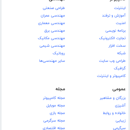
اینترنت
طراحی صنعتی
آموزش و ترفند
مهندسی عمران
امنیت
مهندسی معماری
برنامه نویسی
مهندسی برق
تجارت الکترونیک
مهندسی مکانیک
سخت افزار
مهندسی شیمی
شبکه
روباتیک
طراحی وب سایت
سایر مهندسی‌ها
گرافیک
کامپیوتر و اینترنت
عمومی
مجله
بزرگان و مشاهیر
مجله کامپیوتر
آشپزی
مجله موبایل
خانواده و روابط
مجله بازی
زیبایی
مجله سرگرمی
سرگرمی
مجله اقتصادی