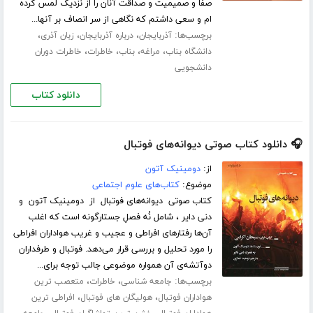
صفا و صمیمیت و صداقت آنان را از نزدیک لمس کرده
ام و سعی داشتم که نگاهی از سر انصاف بر آنها...
برچسب‌ها:
،
،
،
آذربایجان
درباره آذربایجان
زبان آذری
،
،
،
،
دانشگاه بناب
مراغه
بناب
خاطرات
خاطرات دوران
دانشجویی
دانلود کتاب
🎧 دانلود کتاب صوتی دیوانه‌های فوتبال
از:
دومینیک آتون
موضوع:
کتاب‌های علوم اجتماعی
کتاب صوتی دیوانه‌های فوتبال از دومینیک آتون و
دنی دایر ، شامل نُه فصلِ جستارگونه است که اغلب
آن‌ها رفتارهای افراطی و عجیب و غریب هواداران افراطی
را مورد تحلیل و بررسی قرار می‌دهد. فوتبال و طرفداران
دوآتشه‌ی آن همواره موضوعی جالب توجه برای...
برچسب‌ها:
،
،
جامعه شناسی
خاطرات
متعصب ترین
،
،
هواداران فوتبال
هولیگان های فوتبال
افراطی ترین