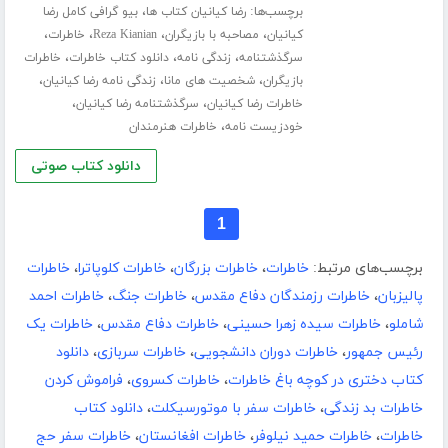
برچسب‌ها:
،
رضا کیانیان کتاب ها
بیو گرافی کامل رضا
،
،
،
،
کیانیان
مصاحبه با بازیگران
Reza Kianian
خاطرات
،
،
،
سرگذشتنامه
زندگی نامه
دانلود کتاب خاطرات
خاطرات
،
،
،
بازیگران
شخصیت های مانا
زندگی نامه رضا کیانیان
،
،
خاطرات رضا کیانیان
سرگذشتنامه رضا کیانیان
،
خودزیست نامه
خاطرات هنرمندان
دانلود کتاب صوتی
1
برچسب‌های مرتبط:
خاطرات
،
خاطرات بزرگان
،
خاطرات کلوپاترا
،
خاطرات
پالیزبان
،
خاطرات رزمندگان دفاع مقدس
،
خاطرات جنگ
،
خاطرات احمد
شاملو
،
خاطرات سیده زهرا حسینی
،
خاطرات دفاع مقدس
،
خاطرات یک
رئیس جمهور
،
خاطرات دوران دانشجویی
،
خاطرات سربازی
،
دانلود
کتاب دختری در کوچه باغ خاطرات
،
خاطرات کسروی
،
فراموش کردن
خاطرات بد زندگی
،
خاطرات سفر با موتورسیکلت
،
دانلود کتاب
خاطرات
،
خاطرات حمید نیلوفر
،
خاطرات افغانستان
،
خاطرات سفر حج