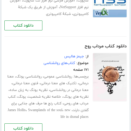
،
،
ساپورت
آموزش فارسی نرم افزار نت ساپورت
آموزش
،
نرم افزار NetSupport
آموزش از طریق یک شبکهٔ
،
کامپیوتری
شبکهٔ کامپیوتری
دانلود کتاب
دانلود کتاب مرداب روح
از:
جیمز هالیس
موضوع:
کتاب‌های روانشناسی
۱۷۱ صفحه
برچسب‌ها:
،
،
روانشناسی عمومی
روانشناسی یونگ
معنا
،
،
،
درمانی
تکنیک های معنا درمانی
فنون معنا درمانی
،
،
معنا درمانی در روانشناسی
نظریه یونگ به زبان ساده
،
،
نظریه های یونگ
خلاصه نظریه شخصیت یونگ
کتاب
،
مرداب هاى روحى
کتاب رنج ها حرف های جذابی برای
،
،
،
گفتن دارند
new
Swamplands of the soul
James Hollis
life in dismal places
دانلود کتاب