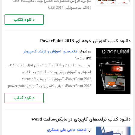
،
،
سونی
فروش محصولات الکترونیک
نمایشگاه CES
،
،
2014
سامسونگ
CES 2014
دانلود کتاب
دانلود کتاب آموزش حرفه ای PowerPoint 2013
موضوع:
کتاب‌های آموزش و ترفند کامپیوتر
۱۲۵ صفحه
برچسب‌ها:
،
،
آموزش ICDL
آموزش نرم افزار
دانلود کتاب
،
،
آموزشی
آموزش پاورپوینت
آموزش حرفه ای
،
،
PowerPoint 2013
آموزش کامپیوتر
Microsoft
،
،
PowerPoint 2013
مبانی کامپیوتر
آموزش power point
دانلود کتاب
دانلود کتاب ترفندهای کاربردی در مایکروسافت word
از:
فاطمه حاجی علی عسگری