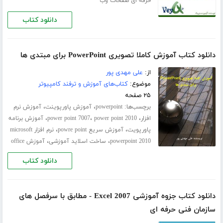
حرفه ای صفحات وب
دانلود کتاب
دانلود کتاب آموزش کاملا تصویری PowerPoint برای مبتدی ها
از:
علی مهدی پور
موضوع:
کتاب‌های آموزش و ترفند کامپیوتر
۲۵ صفحه
برچسب‌ها:
،
،
powerpoint
آموزش پاورپوینت
آموزش نرم
،
،
،
افزار
power point 2010
power point 7007
آموزش برنامه
،
،
پاورپویت
آموزش سریع powre point
نرم افزار microsoft
،
،
powerpoint 2010
ساخت اسلاید آموزشی
آموزش office
دانلود کتاب
دانلود کتاب جزوه آموزشی Excel 2007 - مطابق با سرفصل های
سازمان فنی حرفه ای