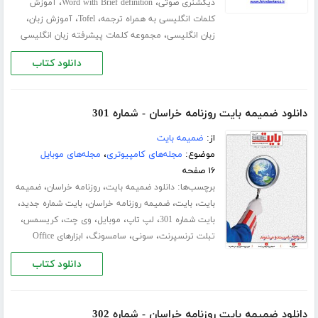
،
،
دیکشنری صوتی
Word with Brief definition
آموزش
،
،
،
کلمات انگلیسی به همراه ترجمه
Tofel
آموزش زبان
،
زبان انگلیسی
مجموعه کلمات پیشرفته زبان انگلیسی
دانلود کتاب
دانلود ضمیمه بایت روزنامه خراسان - شماره 301
از:
ضمیمه بایت
موضوع:
مجله‌های کامپیوتری
،
مجله‌های موبایل
۱۶ صفحه
برچسب‌ها:
،
،
دانلود ضمیمه بایت
روزنامه خراسان
ضمیمه
،
،
،
،
بایت
بایت
ضمیمه روزنامه خراسان
بایت شماره جدید
،
،
،
،
،
بایت شماره 301
لپ تاپ
موبایل
وی چت
کریسمس
،
،
،
تبلت ترنسپرنت
سونی
سامسونگ
ابزارهای Office
دانلود کتاب
دانلود ضمیمه بایت روزنامه خراسان - شماره 302