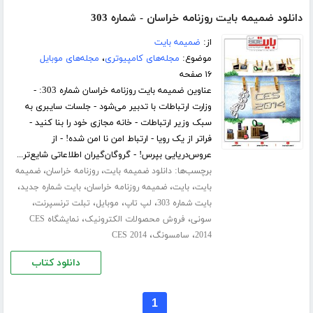
دانلود ضمیمه بایت روزنامه خراسان - شماره 303
از:
ضمیمه بایت
موضوع:
مجله‌های کامپیوتری
،
مجله‌های موبایل
۱۶ صفحه
عناوین ضمیمه بایت روزنامه خراسان شماره 303: -
وزارت ارتباطات با تدبیر می‌شود - جلسات سایبری به
سبک وزیر ارتباطات - خانه مجازی خود را بنا کنید -
فراتر از یک رویا - ارتباط امن نا امن شده! - از
عروس‌دریایی بپرس! - گروگان‌گیران اطلاعاتی شایع‌تر...
برچسب‌ها:
،
،
دانلود ضمیمه بایت
روزنامه خراسان
ضمیمه
،
،
،
،
بایت
بایت
ضمیمه روزنامه خراسان
بایت شماره جدید
،
،
،
،
بایت شماره 303
لپ تاپ
موبایل
تبلت ترنسپرنت
،
،
سونی
فروش محصولات الکترونیک
نمایشگاه CES
،
،
2014
سامسونگ
CES 2014
دانلود کتاب
1