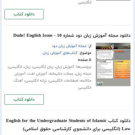
انگلیسی
دانلود کتاب
دانلود مجله آموزش زبان دود شماره 10 - Dude! English Issue
از:
مجله آموزش زبان دود
موضوع:
کتاب‌های آموزش زبان
۵ صفحه
برچسب‌ها:
،
،
،
،
آموزش زبان
زبان انگلیسی
زبان
انگلیسی
،
،
،
مجله زبان
جملات حکیمانه
آموزش لغت
آموزش
،
،
،
مکالمه
اصطلاحات انگلیسی
ترانه انگلیسی
آهنگ
انگلیسی
دانلود کتاب
دانلود کتاب English for the Undergraduate Students of Islamic
Law (انگلیسی برای دانشجوی کارشناسی حقوق اسلامی)