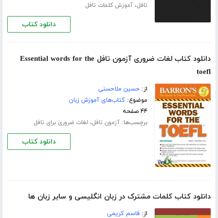
،
تافل
آموزش کلمات تافل
دانلود کتاب
دانلود کتاب لغات ضروری آزمون تافل Essential words for the
toefl
از:
حسین ملاحسنی
موضوع:
کتاب‌های آموزش زبان
۴۴ صفحه
برچسب‌ها:
،
آزمون تافل
لغات ضروری برای تافل
دانلود کتاب
دانلود کتاب کلمات مشترک در زبان انگلیسی و سایر زبان ها
از:
قاسم کریمی