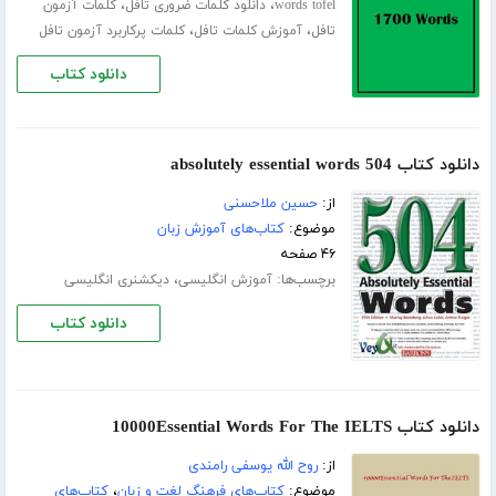
،
،
words tofel
دانلود کلمات ضروری تافل
کلمات آزمون
،
،
تافل
آموزش کلمات تافل
کلمات پرکاربرد آزمون تافل
دانلود کتاب
دانلود کتاب 504 absolutely essential words
از:
حسین ملاحسنی
موضوع:
کتاب‌های آموزش زبان
۴۶ صفحه
برچسب‌ها:
،
آموزش انگلیسی
دیکشنری انگلیسی
دانلود کتاب
دانلود کتاب 10000Essential Words For The IELTS
از:
روح الله یوسفی رامندی
موضوع:
کتاب‌های فرهنگ لغت و زبان
،
کتاب‌های