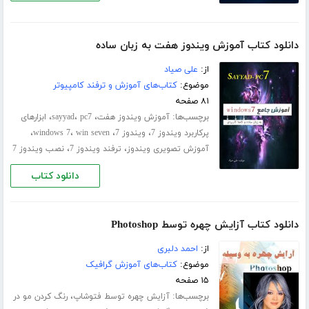
دانلود کتاب آموزش ویندوز هفت به زبان ساده
از:
علی صیاد
موضوع:
کتاب‌های آموزش و ترفند کامپیوتر
۸۱ صفحه
برچسب‌ها:
،
،
،
آموزش ویندوز هفت
pc7
sayyad
ابزارهای
،
،
،
،
پرکاربرد ویندوز 7
ویندوز 7
win seven
windows 7
،
،
آموزش تصویری ویندوز
ترفند ویندوز 7
نصب ویندوز 7
دانلود کتاب
دانلود کتاب آزایش چهره توسط Photoshop
از:
احمد دلبری
موضوع:
کتاب‌های آموزش گرافیک
۱۵ صفحه
برچسب‌ها:
،
آزایش چهره توسط فتوشاپ
رنگ کردن مو در