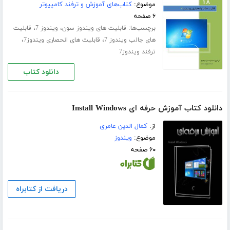
موضوع:
کتاب‌های آموزش و ترفند کامپیوتر
۶ صفحه
برچسب‌ها:
،
،
قابلیت های ویندوز سون
ویندوز 7
قابلیت
،
،
های جالب ویندوز 7
قابلیت های انحصاری ویندوز7
ترفند ویندوز7
دانلود کتاب
دانلود کتاب آموزش حرفه ای Install Windows
از:
کمال الدین عامری
موضوع:
ویندوز
۶۰ صفحه
دریافت از کتابراه