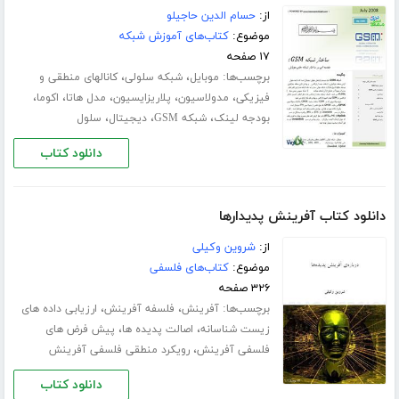
از:
حسام الدین حاجیلو
موضوع:
کتاب‌های آموزش شبکه
۱۷ صفحه
برچسب‌ها:
،
،
موبایل
شبکه سلولی
کانالهای منطقی و
،
،
،
،
،
فیزیکی
مدولاسیون
پلاریزایسیون
مدل هاتا
اکوما
،
،
،
بودجه لینک
شبکه GSM
دیجیتال
سلول
دانلود کتاب
دانلود کتاب آفرینش پدیدارها
از:
شروین وکیلی
موضوع:
کتاب‌های فلسفی
۳۲۶ صفحه
برچسب‌ها:
،
،
آفرینش
فلسفه آفرینش
ارزیابی داده های
،
،
زیست شناسانه
اصالت پدیده ها
پیش فرض های
،
فلسفی آفرینش
رویکرد منطقی فلسفی آفرینش
دانلود کتاب