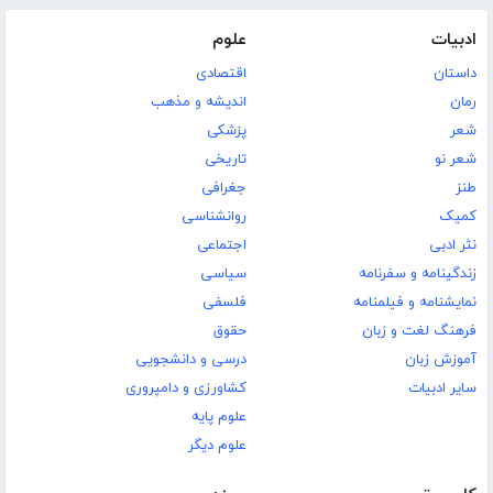
ادبیات
علوم
داستان
اقتصادی
رمان
اندیشه و مذهب
شعر
پزشکی
شعر نو
تاریخی
طنز
جغرافی
کمیک
روانشناسی
نثر ادبی
اجتماعی
زندگینامه و سفرنامه
سیاسی
نمایشنامه و فیلمنامه
فلسفی
فرهنگ لغت و زبان
حقوق
آموزش زبان
درسی و دانشجویی
سایر ادبیات
کشاورزی و دامپروری
علوم پایه
علوم دیگر