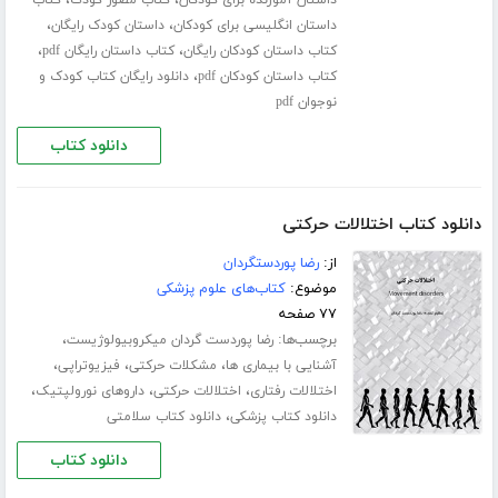
،
،
داستان آموزنده برای کودکان
کتاب مصور کودک
کتاب
،
،
داستان انگلیسی برای کودکان
داستان کودک رایگان
،
،
کتاب داستان کودکان رایگان
کتاب داستان رایگان pdf
،
کتاب داستان کودکان pdf
دانلود رایگان کتاب کودک و
نوجوان pdf
دانلود کتاب
دانلود کتاب اختلالات حرکتی
از:
رضا پوردستگردان
موضوع:
کتاب‌های علوم پزشکی
۷۷ صفحه
برچسب‌ها:
،
رضا پوردست گردان میکروبیولوژیست
،
،
،
آشنایی با بیماری ها
مشکلات حرکتی
فیزیوتراپی
،
،
،
اختلالات رفتاری
اختلالات حرکتی
داروﻫﺎی ﻧﻮروﻟﭙﺘﯿﮏ
،
دانلود کتاب پزشکی
دانلود کتاب سلامتی
دانلود کتاب