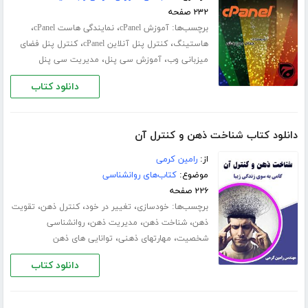
۲۳۲ صفحه
برچسب‌ها:
،
،
آموزش cPanel
نمایندگی هاست cPanel
،
،
هاستینگ
کنترل پنل آنلاین cPanel
کنترل پنل فضای
،
،
میزبانی وب
آموزش سی پنل
مدیریت سی پنل
دانلود کتاب
دانلود کتاب شناخت ذهن و کنترل آن
از:
رامین کرمی
موضوع:
کتاب‌های روانشناسی
۲۲۶ صفحه
برچسب‌ها:
،
،
،
خودسازی
تغییر در خود
کنترل ذهن
تقویت
،
،
،
ذهن
شناخت ذهن
مدیریت ذهن
روانشناسی
،
،
شخصیت
مهارت­های ذهنی
توانایی های ذهن
دانلود کتاب