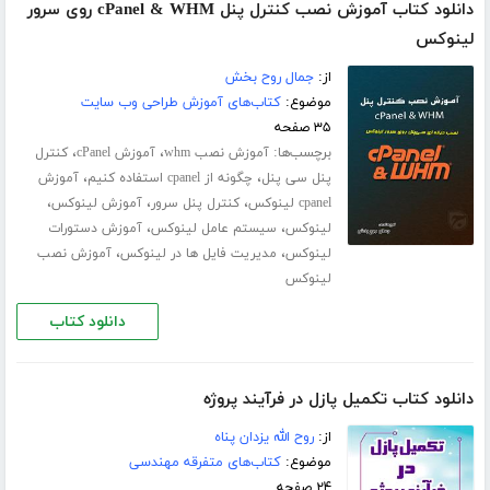
دانلود کتاب آموزش نصب کنترل پنل cPanel & WHM روی سرور
لینوکس
از:
جمال روح بخش
موضوع:
کتاب‌های آموزش طراحی وب سایت
۳۵ صفحه
برچسب‌ها:
،
،
آموزش نصب whm
آموزش cPanel
کنترل
،
،
پنل سی پنل
چگونه از cpanel استفاده کنیم
آموزش
،
،
،
cpanel لینوکس
کنترل پنل سرور
آموزش لینوکس
،
،
لینوکس
سیستم عامل لینوکس
آموزش دستورات
،
،
لینوکس
مدیریت فایل ها در لینوکس
آموزش نصب
لینوکس
دانلود کتاب
دانلود کتاب تکمیل پازل در فرآیند پروژه
از:
روح الله یزدان پناه
موضوع:
کتاب‌های متفرقه مهندسی
۲۴ صفحه