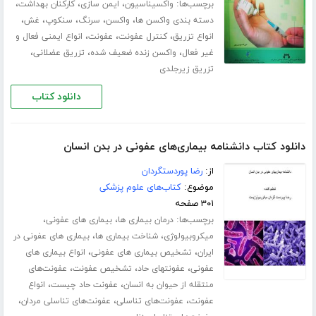
برچسب‌ها:
،
،
،
واکسیناسیون
ایمن سازی
کارکنان بهداشت
،
،
،
،
،
دسته بندی واکسن ها
واکسن
سرنگ
سنکوپ
غش
،
،
،
انواع تزریق
کنترل عفونت
عفونت
انواع ایمنی فعال و
،
،
،
غیر فعال
واکسن زنده ضعیف شده
تزریق عضلانی
تزریق زیرجلدی
دانلود کتاب
دانلود کتاب دانشنامه بیماری‌های عفونی در بدن انسان
از:
رضا پوردستگردان
موضوع:
کتاب‌های علوم پزشکی
۳۰۱ صفحه
برچسب‌ها:
،
،
درمان بیماری ها
بیماری های عفونی
،
،
میکروبیولوژی
شناخت بیماری ها
بیماری های عفونی در
،
،
ایران
تشخیص بیماری های عفونی
انواع بیماری های
،
،
،
عفونی
عفونتهای حاد
تشخیص عفونت
عفونت‌های
،
،
منتقله از حیوان به انسان
عفونت حاد چیست
انواع
،
،
،
عفونت
عفونت‌های تناسلی
عفونت‌های تناسلی مردان