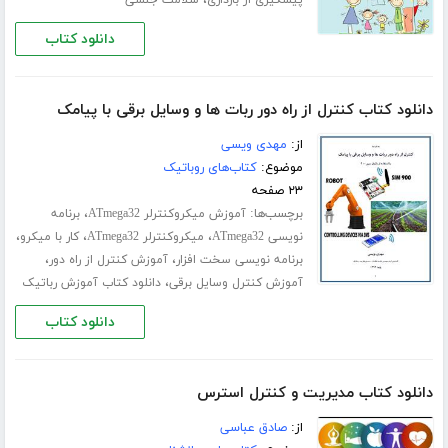
،
پیشگیری از بارداری
سلامت جنسی
دانلود کتاب
دانلود کتاب کنترل از راه دور ربات ها و وسایل برقی با پیامک
از:
مهدی ویسی
موضوع:
کتاب‌های روباتیک
۲۳ صفحه
برچسب‌ها:
،
آموزش میکروکنترلر ATmega32
برنامه
،
،
،
نویسی ATmega32
میکروکنترلر ATmega32
کار با میکرو
،
،
برنامه نویسی سخت افزار
آموزش کنترل از راه دور
،
آموزش کنترل وسایل برقی
دانلود کتاب آموزش رباتیک
دانلود کتاب
دانلود کتاب مدیریت و کنترل استرس
از:
صادق عباسی