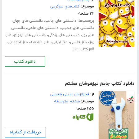
موضوع:
کتاب‌های سرگرمی
۲۴ صفحه
برچسب‌ها:
،
،
دانستنی های جالب
دانستنی های جهان
،
،
دانستنی های عجیب
دانستنی های علمی
دانستنی
،
،
،
های روز
دانستنی های زندگی
دانستنی های ازدواج
طنز
،
،
،
،
،
روز
طنز فارسی
طنز ایرانی
طنز عاشقانه
طنز اجتماعی
pdf کتاب طنز
دانلود کتاب
دانلود کتاب جامع تیزهوشان هشتم
از:
فخرالزمان امینی هنجنی
موضوع:
هشتم متوسطه
۴۵۵ صفحه
دریافت از کتابراه