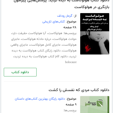
دانلود کتاب هولوکاست به دیده تردید: پرسش‌هایی پیرامون
بازنگری در هولوکاست
از:
گرمار رودلف
موضوع:
کتاب‌های تاریخی
۲۸ صفحه
برچسب‌ها:
،
،
هولوکاست
آیا هولوکاست حقیقت دارد
،
،
حوادث هولوکاست
درباره حادثه هولوکاست
ماجرای
،
،
هولوکاست
ماجرای کامل هولوکاست
ماجرای واقعی
،
هولوکاست
دانلود رایگان کتاب هولوکاست به دیده
،
،
تردید
دانلود pdf کتاب هولوکاست به دیده تردید
holocaust
دانلود کتاب
دانلود کتاب مردی كه نفسش را كشت
موضوع:
دانلود رایگان بهترین کتاب‌های داستان
۹ صفحه
برچسب‌ها: