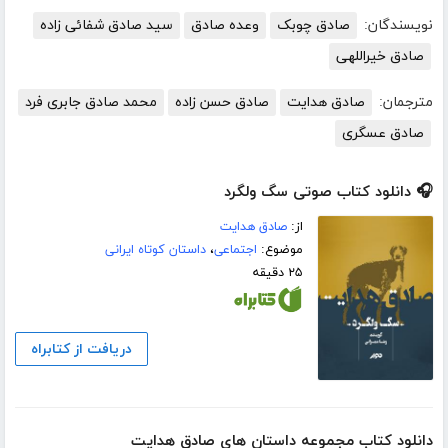
نویسندگان:
صادق چوبک
وعده صادق
سید صادق شفائی زاده
صادق خیراللهی
مترجمان:
صادق هدایت
صادق حسن زاده
محمد صادق جابری فرد
صادق عسگری
🎧 دانلود کتاب صوتی سگ ولگرد
از:
صادق هدایت
موضوع:
اجتماعی
،
داستان کوتاه ایرانی
۲۵ دقیقه
دریافت از کتابراه
دانلود کتاب مجموعه داستان های صادق هدایت