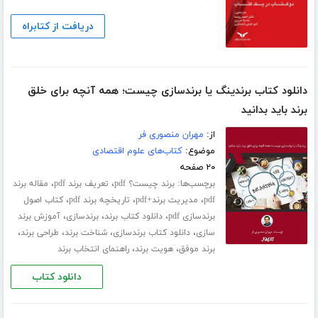
دریافت از کتابراه
دانلود کتاب برندینگ یا برندسازی چیست؛ همه آنچه برای خلق
برند باید بدانید
از:
مهران منصوری فر
موضوع:
کتاب‌های علوم اقتصادی
۲۰ صفحه
برچسب‌ها:
،
،
برند چیست؟ pdf
تعریف برند pdf
مقاله برند
،
،
،
pdf
مدیریت برند+pdf
تاریخچه برند pdf
کتاب اصول
،
،
،
برندسازی pdf
دانلود کتاب برند
برندسازی
آموزش برند
،
،
،
،
سازی
دانلود کتاب برندسازی
شناخت برند
طراحی برند
،
،
برند موفق
هویت برند
راهنمای انتخاب برند
دانلود کتاب