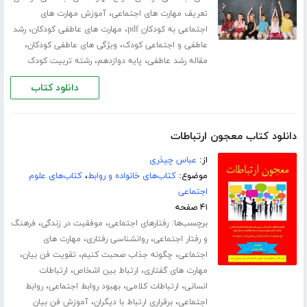
،
تعریف مهارت های اجتماعی
آموزش مهارت های
،
،
اجتماعی به کودکان pdf
مهارت های عاطفی کودکان
رشد
،
،
عاطفی و اجتماعی کودک
ویژگی های عاطفی کودکان
،
،
مقاله رشد عاطفی
پایه دوازدهم
رشته تربیت کودک
دانلود کتاب
دانلود کتاب معجون ارتباطات
از:
عباس چیذری
موضوع:
کتاب‌های خانواده و روابط
،
کتاب‌های علوم
اجتماعی
۴۱ صفحه
برچسب‌ها:
،
،
رفتارهای اجتماعی
موفقیت در زندگی
فرهنگ
،
،
و رفتار اجتماعی
روانشناسی رفتاری
مهارت های
،
،
،
اجتماعی
چگونه جذاب صحبت کنیم
تقویت فن بیان
،
،
مهارت های گفتاری
ارتباط بین اشخاص
ارتباطات
،
،
،
انسانی
ارتباطات کلامی
بهبود روابط اجتماعی
روابط
،
،
اجتماعی
برقراری ارتباط با دیگران
آموزش فن بیان