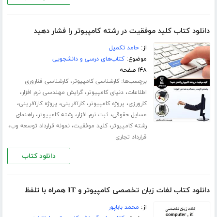
دانلود کتاب کلید موفقیت در رشته کامپیوتر را فشار دهید
از:
حامد تکمیل
موضوع:
کتاب‌های درسی و دانشجویی
۱۴۸ صفحه
برچسب‌ها:
،
کارشناسی کامپیوتر
کارشناسی فناروری
،
،
،
اطلاعات
دنیای کامپیوتر
گرایش مهندسی نرم افزار
،
،
،
،
کارورزی
پروژه کامپیوتر
کارآفرینی
پروژه کارآفرینی
،
،
،
مسایل حقوقی
ثبت نرم افزار
رشته کامپیوتر
راهنمای
،
،
،
رشته کامپیوتر
کلید موفقیت
نمونه قرارداد توسعه وب
قرارداد تجاری
دانلود کتاب
دانلود کتاب لغات زبان تخصصی کامپیوتر و IT همراه با تلفظ
از:
محمد باباپور