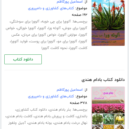
از:
اسماعیل پورکاظم
موضوع:
کتاب‌های کشاورزی و دامپروری
۱۹۲ صفحه
برچسب‌ها:
،
،
آلوورا برای چی خوبه
آلوورا برای سوختگی
،
،
،
،
آلوورا برای جوش
آلوئه ورا
آلوورا
آلوورا خوراکی
خواص
،
،
،
آلوورا
عوارض آلوورا
خواص آلوورا برای مردان
عکس
،
،
،
،
آلوورا
آلوورا برای مو
آلوورا برای پوست
فواید آلوورا
،
کاشت آلوورا
نحوه کاشت آلوورا
دانلود کتاب
دانلود کتاب بادام هندی
از:
اسماعیل پورکاظم
موضوع:
کتاب‌های کشاورزی و دامپروری
۳۷۸ صفحه
برچسب‌ها:
،
،
بذر بادام هندی
دانلود کتاب کشاورزی
،
،
،
باغداری
کاشت و پرورش بادام هندی
کاشت بادام هندی
،
،
نهال درخت بادام هندی
بوته بادام هندی
آجیل چلغوز