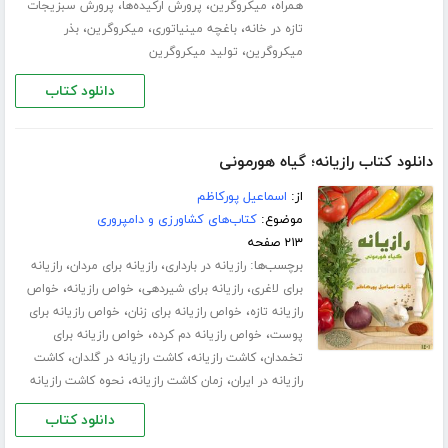
،
،
،
همراه
میکروگرین
پرورش ارکیده‌ها
پرورش سبزیجات
،
،
،
تازه در خانه
باغچه مینیاتوری
میکروگرین
بذر
،
میکروگرین
تولید میکروگرین
دانلود کتاب
دانلود کتاب رازیانه؛ گیاه هورمونی
از:
اسماعیل پورکاظم
موضوع:
کتاب‌های کشاورزی و دامپروری
۲۱۳ صفحه
برچسب‌ها:
،
،
رازیانه در بارداری
رازیانه برای مردان
رازیانه
،
،
،
برای لاغری
رازیانه برای شیردهی
خواص رازیانه
خواص
،
،
رازیانه تازه
خواص رازیانه برای زنان
خواص رازیانه برای
،
،
پوست
خواص رازیانه دم کرده
خواص رازیانه برای
،
،
،
تخمدان
کاشت رازیانه
کاشت رازیانه در گلدان
کاشت
،
،
رازیانه در ایران
زمان کاشت رازیانه
نحوه کاشت رازیانه
دانلود کتاب