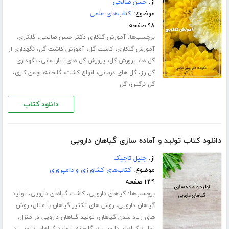
از:
حسن صالحی
موضوع:
کتاب‌های علمی
۹۸ صفحه
برچسب‌ها:
،
،
آموزش گلکاری دکتر حسن صالحی
گلکاری
،
،
،
آموزش گلکاری
کاشت گل
آموزش کاشت گل
نگهداری از
،
،
،
گل ها
پرورش گل
پرورش گل های آپارتمانی
نگهداری
،
،
،
،
،
گل رز
گل های درمانی
انواع کشت
گلخانه
چمن کاری
،
گل نرگس
گل
دانلود کتاب
دانلود کتاب تولید و آماده سازی گیاهان دارویی
از:
جلیل تاجیک
موضوع:
کتاب‌های کشاورزی و دامپروری
۲۳۹ صفحه
برچسب‌ها:
،
،
گیاهان دارویی
کاشت گیاهان دارویی
تولید
،
،
گیاهان دارویی
روش های تکثیر گیاهان با مثال
روش
،
،
های زیاد شدن گیاهان
تولید گیاهان دارویی در منزل