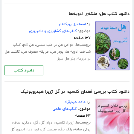
دانلود کتاب هل؛ ملکه‌ی ادویه‌ها
از:
اسماعیل پورکاظم
موضوع:
کتاب‌های کشاورزی و دامپروری
۱۳۷ صفحه
برچسب‌ها:
،
،
خواص هل در طب سنتی
هل pdf
کتاب
،
،
،
شناخت ادویه ها
پودر هل
طریقه مصرف هل
کاشت هل
،
در مزرعه
بذر هل سبز
دانلود کتاب
دانلود کتاب بررسی فقدان کلسیم در گل ژربرا هیدروپونیک
از:
حامد حیدرنژاد
موضوع:
کتاب‌های علمی
۴۳ صفحه
برچسب‌ها:
،
،
،
،
،
،
ژربرا
کلسیم
دوام گل
گل
دمگل
ساقه
،
،
،
،
،
پوکی ساقه
رنگ برگ
صنعت گل
نور
دما
آبیاری گل