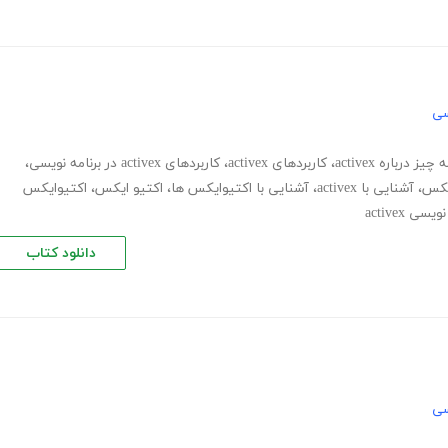
سی
چیز درباره activex
،
کاربردهای activex
،
کاربردهای activex در برنامه نویسی
،
یکس
،
آشنایی با activex
،
آشنایی با اکتیوایکس ها
،
اکتیو ایکس
،
اکتیوایکس
یسی activex
دانلود کتاب
سی