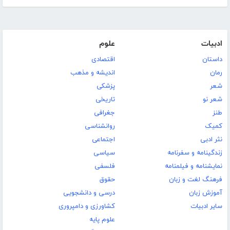
ادبیات
علوم
داستان
اقتصادی
رمان
اندیشه و مذهب
شعر
پزشکی
شعر نو
تاریخی
طنز
جغرافی
کمیک
روانشناسی
نثر ادبی
اجتماعی
زندگینامه و سفرنامه
سیاسی
نمایشنامه و فیلمنامه
فلسفی
فرهنگ لغت و زبان
حقوق
آموزش زبان
درسی و دانشجویی
سایر ادبیات
کشاورزی و دامپروری
علوم پایه