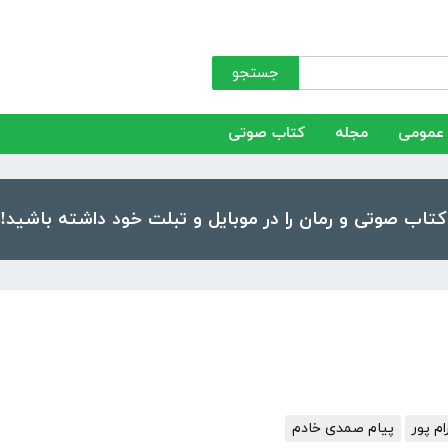
جستجو
عمومی
مجله
کتاب صوتی
م پور
پیام صمدی خادم