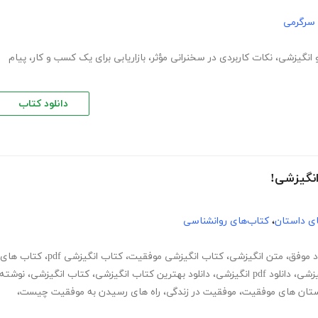
 سرگرمی
 انگیزشی
،
نکات کاربردی در سخنرانی مؤثر
،
بازاریابی برای یک کسب و کار
،
پیام
دانلود کتاب
انگیزشی!
های داستان
،
کتاب‌های روانشناسی
د موفق
،
متن انگیزشی
،
کتاب انگیزشی موفقیت
،
کتاب انگیزشی pdf
،
کتاب های
یزشی
،
دانلود pdf انگیزشی
،
دانلود بهترین کتاب انگیزشی
،
کتاب انگیزشی
،
نوشته
تان های موفقیت
،
موفقیت در زندگی
،
راه های رسیدن به موفقیت چیست
،