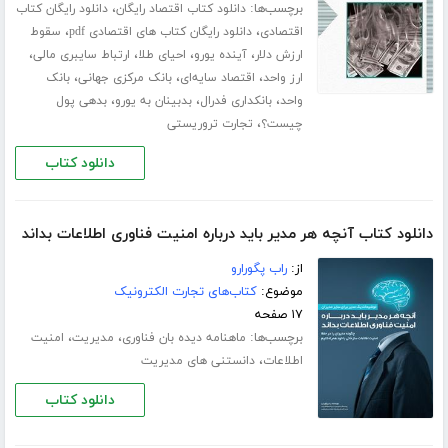
برچسب‌ها:
،
دانلود کتاب اقتصاد رایگان
دانلود رایگان کتاب
،
،
اقتصادی
دانلود رایگان کتاب های اقتصادی pdf
سقوط
،
،
،
،
ارزش دلار
آینده یورو
احیای طلا
ارتباط سایبری مالی
،
،
،
ارز واحد
اقتصاد سایه‌ای
بانک مرکزی جهانی
بانک
،
،
،
واحد
بانکداری فدرال
بدبینان به یورو
بدهی پول
،
چیست؟
تجارت تروریستی
دانلود کتاب
دانلود کتاب آنچه هر مدیر باید درباره امنیت فناوری اطلاعات بداند
از:
راب پگورارو
موضوع:
کتاب‌های تجارت الکترونیک
۱۷ صفحه
برچسب‌ها:
،
،
ماهنامه دیده بان فناوری
مدیریت
امنیت
،
اطلاعات
دانستنی های مدیریت
دانلود کتاب