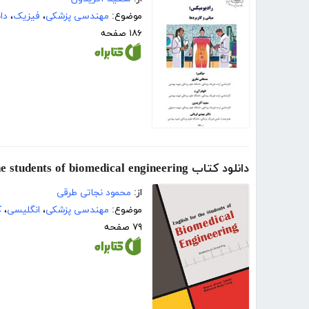
موضوع:
مهندسی پزشکی
،
فیزیک
،
دا
۱۸۶ صفحه
دانلود کتاب English for the students of biomedical engineering (انگلیسی برای دانشجویان مهندسی پزشکی)
از:
محمود نجاتی طرقی
موضوع:
مهندسی پزشکی
،
انگلیسی
،
ک
۷۹ صفحه