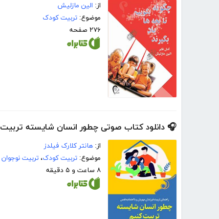
از:
الین مازلیش
موضوع:
تربیت کودک
۲۷۶ صفحه
🎧 دانلود کتاب صوتی چطور انسان شایسته تربیت 
از:
هانتر کلارک فیلدز
موضوع:
تربیت کودک
،
تربیت نوجوان
۸ ساعت و ۵ دقیقه