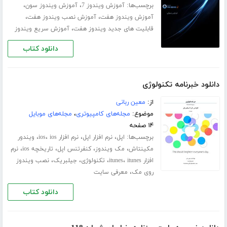
برچسب‌ها:
،
،
آموزش ویندوز 7
آموزش ویندوز سون
،
،
آموزش ویندوز هفت
آموزش نصب ویندوز هفت
،
قابلیت های جدید ویندوز هفت
آموزش سریع ویندوز
دانلود کتاب
دانلود خبرنامه تکنولوژی
از:
معین ربانی
موضوع:
مجله‌های کامپیوتری
،
مجله‌های موبایل
۱۴ صفحه
برچسب‌ها:
،
،
،
،
اپل
نرم افزار اپل
نرم افزار ios
ios
ویندور
،
،
،
،
مکینتاش
مک ویندوز
کنفرتنس اپل
تاریخچه ios
نرم
،
،
،
،
افزار itunes
itunes
تکنولوژی
جیلبریک
نصب ویندوز
،
روی مک
معرفی سایت
دانلود کتاب