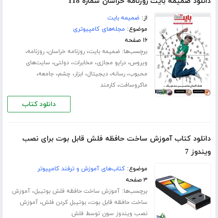
دانلود ضمیمه بایت روزنامه خراسان شماره 118
از:
ضمیمه بایت
موضوع:
مجله‌های کامپیوتری
۱۶ صفحه
برچسب‌ها:
،
،
،
ضمیمه بایت
روزنامه خراسان
روزنامه
،
،
،
،
ویروس
درایو مجازی
مخابرات
دولتی
سایت‌های
،
،
،
،
،
،
محبوب
رسانه
دیجیتال
ابزار
چشم
جامعه
،
ماکروسافت
کارمند
دانلود کتاب
دانلود کتاب آموزش ساخت حافظه فلش قابل بوت برای نصب
ویندوز 7
موضوع:
کتاب‌های آموزش و ترفند کامپیوتر
۳ صفحه
برچسب‌ها:
،
آموزش ساخت حافظه فلش بوتیبل
آموزش
،
،
ساخت حافظه قابل بوت
بوتیبل کردن فلش
آموزش
نصب ویندوز سون توسط فلش